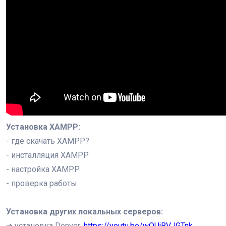
Установка XAMPP:
- где скачать XAMPP?
- инсталляция XAMPP
- настройка XAMPP
- проверка работы
Установка других локальных серверов:
➔ установка Denver:
https://youtu.be/wQUjBVJGTnk