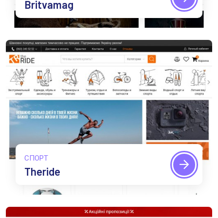
Britvamag
СПОРТ
Theride