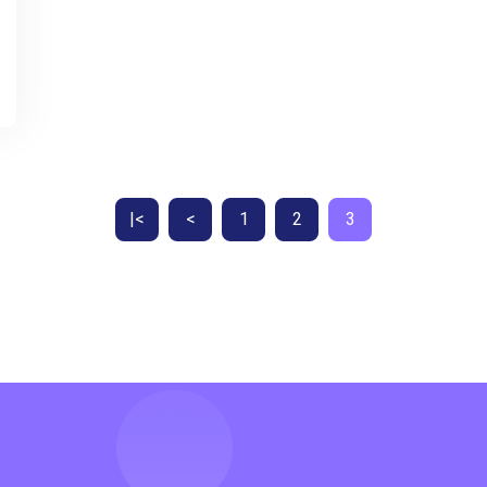
|<
<
1
2
3